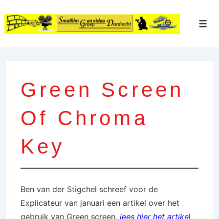
↓
Doorgaan
Men
naar
hoofdinhoud
Green Screen
Of Chroma
Key
Ben van der Stigchel schreef voor de
Explicateur van januari een artikel over het
gebruik van Green screen,
lees hier het artike
l
,