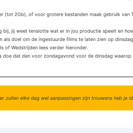
fer (tot 2Gb), of voor grotere bestanden maak gebruik van
g bij, jij weet tenslotte wat er in jou productie speelt en hoef
 als doel om de ingestuurde films te laten zien op dinsda
s of Wedstrijden lees verder hieronder.
ina doe dat dan voor zondagavond voor de dinsdag waarop je
er zullen elke dag wel aanpassingen
zijn trouwens heb je i