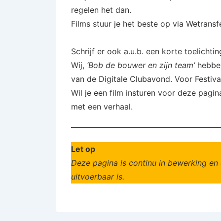
regelen het dan.
Films stuur je het beste op via Wetrans
Schrijf er ook a.u.b. een korte toelichtin
Wij,
‘Bob de bouwer en zijn team’
hebben
van de Digitale Clubavond. Voor Festival
Wil je een film insturen voor deze pag
met een verhaal.
Let op
Deze pagina is continu in bewerking en 
uitvoerbaar is.