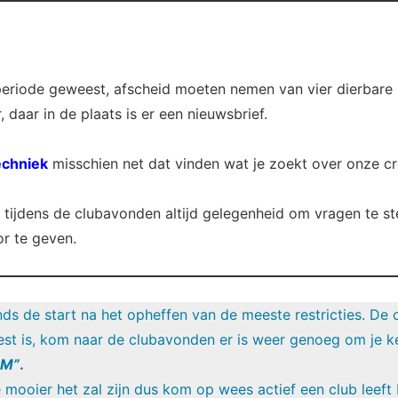
 periode geweest, afscheid moeten nemen van vier dierbare
 daar in de plaats is er een nieuwsbrief.
echniek
misschien net dat vinden wat je zoekt over onze c
r tijdens de clubavonden altijd gelegenheid om vragen te stel
r te geven.
ds de start na het opheffen van de meeste restricties. D
st is, kom naar de clubavonden er is weer genoeg om je k
M”
.
ooier het zal zijn dus kom op wees actief een club leeft b