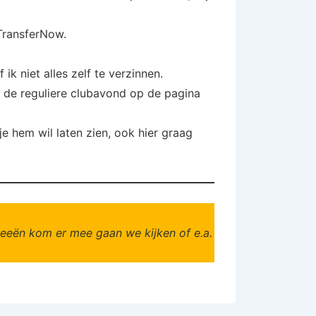
 TransferNow.
 ik niet alles zelf te verzinnen.
g de reguliere clubavond op de pagina
 hem wil laten zien, ook hier graag
deeën kom er mee gaan we kijken of e.a.