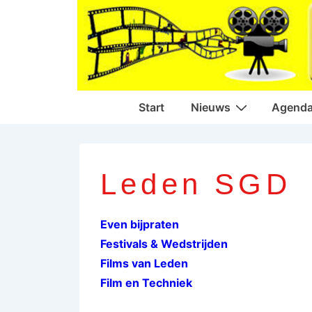
↓
Doorgaan
naar
hoofdinhoud
Hoofd
Start
Nieuws
Agend
navigatie
Leden SGD
Even bijpraten
Festivals & Wedstrijden
Films van Leden
Film en Techniek