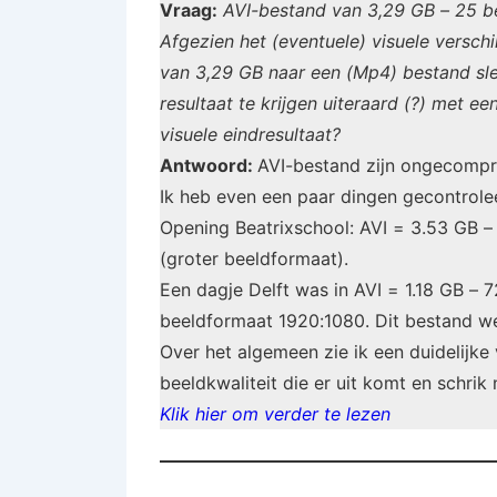
Vraag:
AVI-bestand van 3,29 GB – 25 be
Afgezien het (eventuele) visuele verschi
van 3,29 GB naar een (Mp4) bestand sl
resultaat te krijgen uiteraard (?) met ee
visuele eindresultaat?
Antwoord:
AVI-bestand zijn ongecompri
Ik heb even een paar dingen gecontrolee
Opening Beatrixschool: AVI = 3.53 GB 
(groter beeldformaat).
Een dagje Delft was in AVI = 1.18 GB –
beeldformaat 1920:1080. Dit bestand we
Over het algemeen zie ik een duidelijke 
beeldkwaliteit die er uit komt en schrik 
Klik hier om verder te lezen