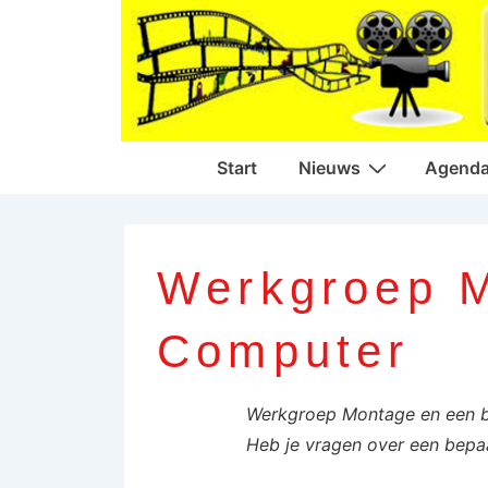
↓
Doorgaan
naar
hoofdinhoud
Hoofd
Start
Nieuws
Agend
navigatie
Werkgroep M
Computer
Werkgroep Montage en een bee
Heb je vragen over een bepaa