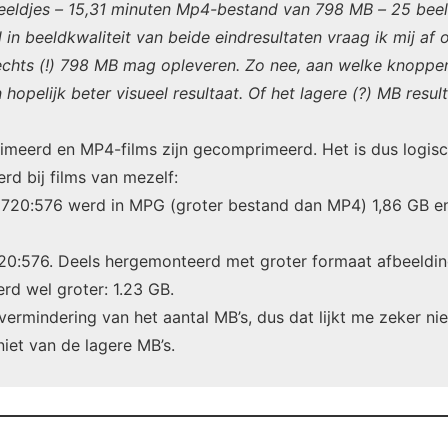
eldjes – 15,31 minuten Mp4-bestand van 798 MB – 25 beeld
l in beeldkwaliteit van beide eindresultaten vraag ik mij a
echts (!) 798 MB mag opleveren. Zo nee, aan welke knopp
n hopelijk beter visueel resultaat. Of het lagere (?) MB res
meerd en MP4-films zijn gecomprimeerd. Het is dus logisch
rd bij films van mezelf:
– 720:576 werd in MPG (groter bestand dan MP4) 1,86 GB 
 720:576. Deels hergemonteerd met groter formaat afbeeld
rd wel groter: 1.23 GB.
vermindering van het aantal MB’s, dus dat lijkt me zeker nie
niet van de lagere MB’s.