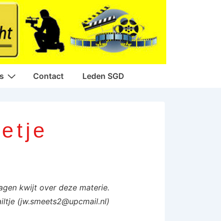
s
Contact
Leden SGD
etje
agen kwijt over deze materie.
iltje (jw.smeets2@upcmail.nl)